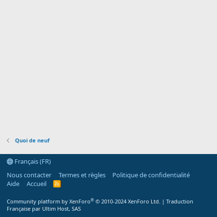
Quoi de neuf
Français (FR)
Nous contacter
Termes et règles
Politique de confidentialité
Aide
Accueil
R
S
S
®
Community platform by XenForo
© 2010-2024 XenForo Ltd.
|
Traduction
Française par Ultim Host, SAS