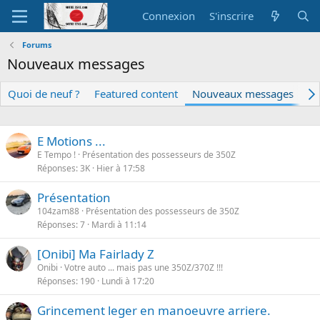
Connexion
S'inscrire
Forums
Nouveaux messages
Quoi de neuf ?
Featured content
Nouveaux messages
N
E Motions ...
E Tempo !
Présentation des possesseurs de 350Z
Réponses
3K
Hier à 17:58
Présentation
104zam88
Présentation des possesseurs de 350Z
Réponses
7
Mardi à 11:14
[Onibi] Ma Fairlady Z
Onibi
Votre auto ... mais pas une 350Z/370Z !!!
Réponses
190
Lundi à 17:20
Grincement leger en manoeuvre arriere.