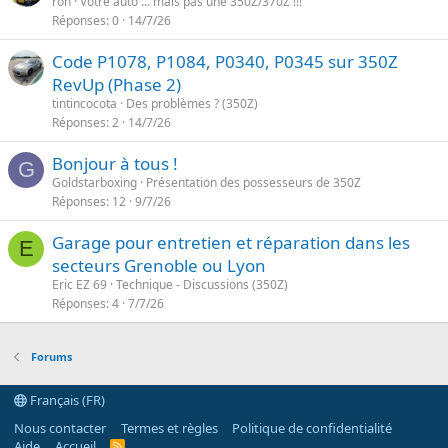
ron
Votre auto ... mais pas une 350Z/370Z !!!
Réponses
0
14/7/26
Code P1078, P1084, P0340, P0345 sur 350Z
RevUp (Phase 2)
tintincocota
Des problèmes ? (350Z)
Réponses
2
14/7/26
Bonjour à tous !
G
Goldstarboxing
Présentation des possesseurs de 350Z
Réponses
12
9/7/26
Garage pour entretien et réparation dans les
E
secteurs Grenoble ou Lyon
Eric EZ 69
Technique - Discussions (350Z)
Réponses
4
7/7/26
Forums
Français (FR)
Nous contacter
Termes et règles
Politique de confidentialité
Aide
Accueil
R