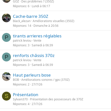
GOZ
Des problèmes ? (350Z)
Réponses
6
Lundi à 06:17
Cache-barre 350Z
black_alezan
Améliorations visuelles (350Z)
Réponses
14
Dimanche à 20:56
tirants arrieres réglables
P
patrick leviou
Vente
Réponses
3
Samedi à 06:39
renforts châssis 370z
P
patrick leviou
Vente
Réponses
3
Samedi à 06:39
Haut parleurs bose
BOB
Améliorations sonores / gps (370Z)
Réponses
2
27/7/26
Présentation
S
Sylvain370
Présentation des possesseurs de 370Z
Réponses
4
27/7/26