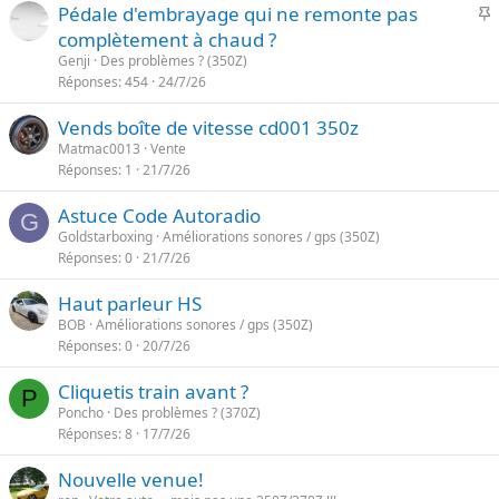
I
Pédale d'embrayage qui ne remonte pas
complètement à chaud ?
p
Genji
Des problèmes ? (350Z)
o
Réponses
454
24/7/26
r
Vends boîte de vitesse cd001 350z
t
Matmac0013
Vente
a
Réponses
1
21/7/26
n
t
Astuce Code Autoradio
G
e
Goldstarboxing
Améliorations sonores / gps (350Z)
Réponses
0
21/7/26
Haut parleur HS
BOB
Améliorations sonores / gps (350Z)
Réponses
0
20/7/26
Cliquetis train avant ?
P
Poncho
Des problèmes ? (370Z)
Réponses
8
17/7/26
Nouvelle venue!