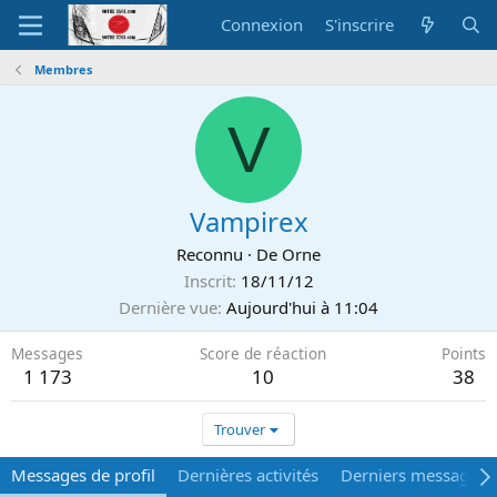
Connexion
S'inscrire
Membres
V
Vampirex
Reconnu
·
De
Orne
Inscrit
18/11/12
Dernière vue
Aujourd'hui à 11:04
Messages
Score de réaction
Points
1 173
10
38
Trouver
Messages de profil
Dernières activités
Derniers messages