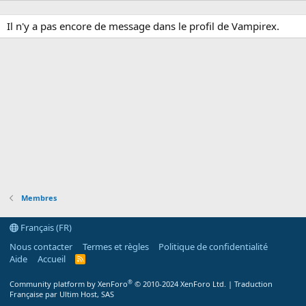
Il n'y a pas encore de message dans le profil de Vampirex.
Membres
Français (FR)
Nous contacter
Termes et règles
Politique de confidentialité
Aide
Accueil
R
S
S
®
Community platform by XenForo
© 2010-2024 XenForo Ltd.
|
Traduction
Française par Ultim Host, SAS