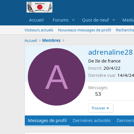
Accueil
Forums
Quoi de neuf
Medi
Visiteurs actuels
Nouveaux messages de profil
Recherche
Accueil
Membres
adrenaline28
A
De
Ile de france
Inscrit
20/4/22
Dernière vue
14/4/2
Messages
53
Trouver
Messages de profil
Dernières activités
Dernier