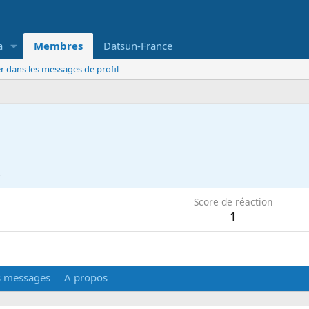
a
Membres
Datsun-France
r dans les messages de profil
4
Score de réaction
1
s messages
A propos