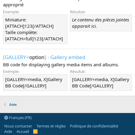
approprié
Exemple:
Résultat:
Miniature:
Le contenu des pièces jointes
[ATTACH]123[/ATTACH]
apparait ici.
Taille complète:
[ATTACH=full]123[/ATTACH]
[GALLERY=
option
] - Gallery embed
BB code for displaying gallery media items and albums.
Exemple:
Résultat:
[GALLERY=media, X]Gallery
[GALLERY=media, X]Gallery
BB Code[/GALLERY]
BB Code[/GALLERY]
Aide
Français (FR)
Nous contacter
Termes et règles
Politique de confidentialité
Aide
Accueil
R