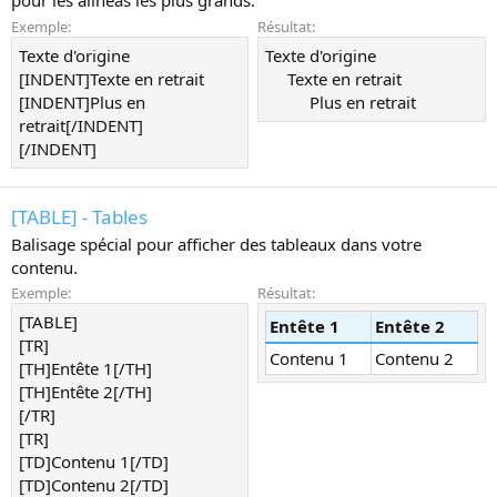
pour les alinéas les plus grands.
Exemple:
Résultat:
Texte d'origine
Texte d'origine
[INDENT]Texte en retrait
Texte en retrait
[INDENT]Plus en
Plus en retrait​
retrait[/INDENT]
[/INDENT]
[TABLE] - Tables
Balisage spécial pour afficher des tableaux dans votre
contenu.
Exemple:
Résultat:
[TABLE]
Entête 1
Entête 2
[TR]
Contenu 1
Contenu 2
[TH]Entête 1[/TH]
[TH]Entête 2[/TH]
[/TR]
[TR]
[TD]Contenu 1[/TD]
[TD]Contenu 2[/TD]