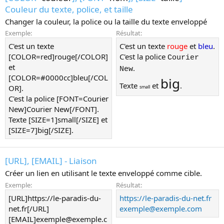
Couleur du texte, police, et taille
Changer la couleur, la police ou la taille du texte enveloppé
Exemple:
Résultat:
C'est un texte
C'est un texte
rouge
et
bleu
.
[COLOR=red]rouge[/COLOR]
C'est la police
Courier
et
.
New
[COLOR=#0000cc]bleu[/COL
big
Texte
et
.
OR].
small
C'est la police [FONT=Courier
New]Courier New[/FONT].
Texte [SIZE=1]small[/SIZE] et
[SIZE=7]big[/SIZE].
[URL], [EMAIL] - Liaison
Créer un lien en utilisant le texte enveloppé comme cible.
Exemple:
Résultat:
[URL]https://le-paradis-du-
https://le-paradis-du-net.fr
net.fr[/URL]
exemple@exemple.com
[EMAIL]exemple@exemple.c