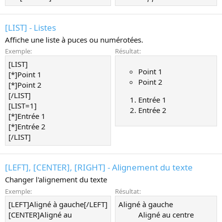
[LIST] - Listes
Affiche une liste à puces ou numérotées.
Exemple:
Résultat:
[LIST]
Point 1
[*]Point 1
Point 2
[*]Point 2
[/LIST]
Entrée 1
[LIST=1]
Entrée 2
[*]Entrée 1
[*]Entrée 2
[/LIST]
[LEFT], [CENTER], [RIGHT] - Alignement du texte
Changer l'alignement du texte
Exemple:
Résultat:
[LEFT]Aligné à gauche[/LEFT]
Aligné à gauche​
[CENTER]Aligné au
Aligné au centre​