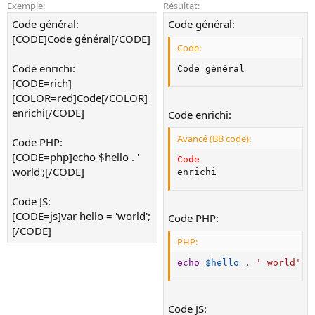
Exemple:
Résultat:
Code général:
Code général:
[CODE]Code général[/CODE]
Code:
Code enrichi:
Code général
[CODE=rich]
[COLOR=red]Code[/COLOR]
enrichi[/CODE]
Code enrichi:
Avancé (BB code):
Code PHP:
[CODE=php]echo $hello . '
Code
world';[/CODE]
enrichi
Code JS:
[CODE=js]var hello = 'world';
Code PHP:
[/CODE]
PHP:
echo
$hello
.
' world'
;
Code JS: