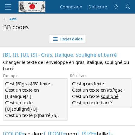
Connexion
S'inscrire
Aide
BB codes
Pages d'aide
[B], [I], [U], [S] - Gras, Italique, souligné et barré
Changer le texte de l'enveloppe en gras, italique, souligné ou
barré
Exemple:
Résultat:
C'est [B]gras[/B] texte.
C'est
gras
texte.
C'est un texte en
C'est un texte en
italique
.
[I]italique[/I].
C'est un texte
souligné
.
C'est un texte
C'est un texte
barré
.
[U]souligné[/U].
C'est un texte [S]barré[/S].
[COLOR=
couleur
], [FONT=
nom
], [SIZE=
taille
] -