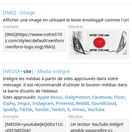
[IMG] - Image
Afficher une image en utilisant le texte enveloppé comme l'url
Exemple:
Résultat:
[IMG]https://www.notre370
z.com/styles/default/xenforo
/xenforo-logo.svg[/IMG]
[MEDIA=
site
] - Media intégré
Intègre les médias à partir de sites approuvés dans votre
message. Il est recommandé d'utiliser le bouton médias dans
la barre d'outils de l'éditeur.
Sites approuvés:
Apple Music
,
Dailymotion
,
Facebook
,
Flickr
,
Giphy
,
Imgur
,
Instagram
,
Pinterest
,
Reddit
,
SoundCloud
,
Spotify
,
TikTok
,
Tumblr
,
Twitch
,
X
,
Vimeo
,
YouTube
Exemple:
Résultat:
[MEDIA=youtube]kQ0Eo1Uc
Un lecteur YouTube intégré
cEE[/MEDIA]
semble apparaître ici.