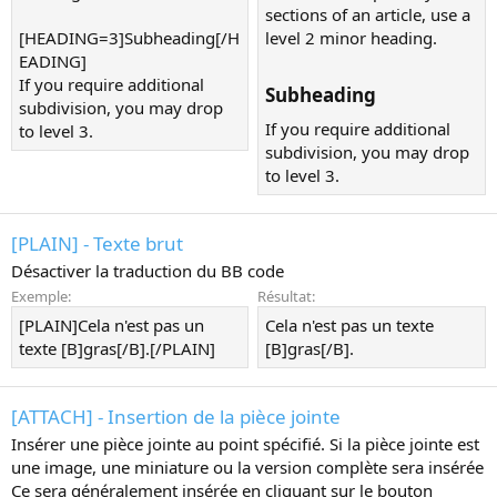
sections of an article, use a
[HEADING=3]Subheading[/H
level 2 minor heading.
EADING]
If you require additional
Subheading​
subdivision, you may drop
If you require additional
to level 3.
subdivision, you may drop
to level 3.
[PLAIN] - Texte brut
Désactiver la traduction du BB code
Exemple:
Résultat:
[PLAIN]Cela n'est pas un
Cela n'est pas un texte
texte [B]gras[/B].[/PLAIN]
[B]gras[/B].
[ATTACH] - Insertion de la pièce jointe
Insérer une pièce jointe au point spécifié. Si la pièce jointe est
une image, une miniature ou la version complète sera insérée
Ce sera généralement insérée en cliquant sur le bouton