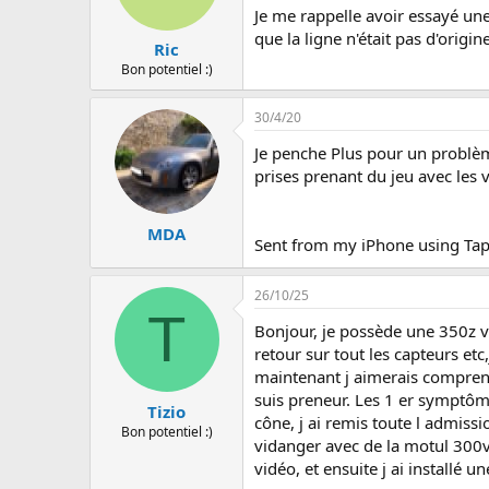
Je me rappelle avoir essayé une 
que la ligne n'était pas d'origine
Ric
Bon potentiel :)
30/4/20
Je penche Plus pour un problèm
prises prenant du jeu avec les
MDA
Sent from my iPhone using Tap
26/10/25
T
Bonjour, je possède une 350z vq
retour sur tout les capteurs e
maintenant j aimerais comprend
suis preneur. Les 1 er symptôme
Tizio
cône, j ai remis toute l admissi
Bon potentiel :)
vidanger avec de la motul 300v 
vidéo, et ensuite j ai installé 