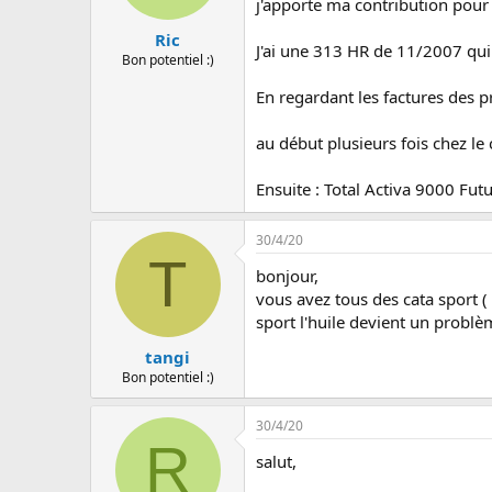
j'apporte ma contribution pour
Ric
J'ai une 313 HR de 11/2007 qui 
Bon potentiel :)
En regardant les factures des pr
au début plusieurs fois chez le
Ensuite : Total Activa 9000 Fut
30/4/20
T
bonjour,
vous avez tous des cata sport (
sport l'huile devient un problèm
tangi
Bon potentiel :)
30/4/20
R
salut,