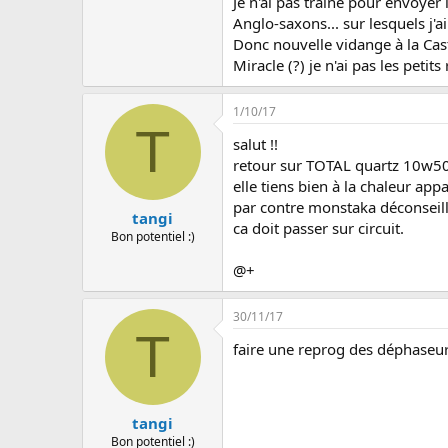
u
Je n'ai pas traîné pour envoyer
s
Anglo-saxons... sur lesquels j'a
s
Donc nouvelle vidange à la Ca
i
Miracle (?) je n'ai pas les petits 
o
n
1/10/17
T
salut !!
retour sur TOTAL quartz 10w50 .
elle tiens bien à la chaleur a
par contre monstaka déconseille 
tangi
ca doit passer sur circuit.
Bon potentiel :)
@+
30/11/17
T
faire une reprog des déphaseu
tangi
Bon potentiel :)