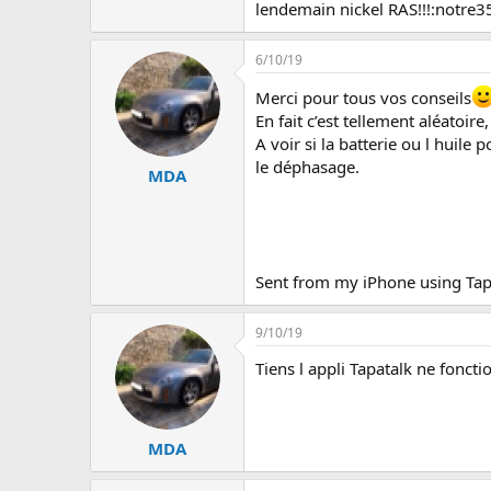
lendemain nickel RAS!!!:notre
6/10/19
Merci pour tous vos conseils
En fait c’est tellement aléatoire
A voir si la batterie ou l huil
le déphasage.
MDA
Sent from my iPhone using Tap
9/10/19
Tiens l appli Tapatalk ne fonct
MDA