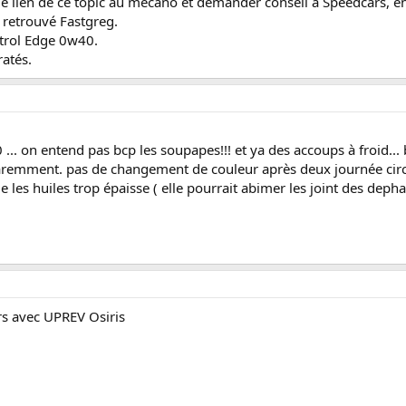
 le lien de ce topic au mécano et demander conseil à Speedcars, en
i retrouvé Fastgreg.
strol Edge 0w40.
ratés.
.. on entend pas bcp les soupapes!!! et ya des accoups à froid... b
pparemment. pas de changement de couleur après deux journée circ
les huiles trop épaisse ( elle pourrait abimer les joint des dephase
rs avec UPREV Osiris