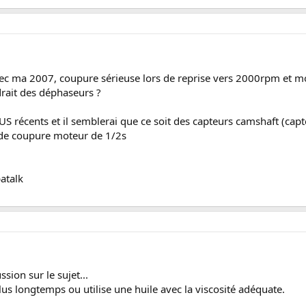
c ma 2007, coupure sérieuse lors de reprise vers 2000rpm et mo
drait des déphaseurs ?
US récents et il semblerai que ce soit des capteurs camshaft (cap
 de coupure moteur de 1/2s
atalk
sion sur le sujet...
us longtemps ou utilise une huile avec la viscosité adéquate.