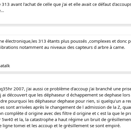
313 avant l'achat de celle que j'ai et elle avait ce défaut d'accoup
...
e électronique,les 313 étants plus poussés ,complexes et donc plu
 vibrations notamment au niveaux des capteurs d arbre à came.
atalk
35hr 2007, j'ai aussi ce problème d'accoup j'ai branché une prise 
tc,j ai découvert que les déphaseur d échappement se dephase lors
re pourquoi les déphaseur dephase pour rien, si quelqu'un a reu
s sont arrivées après le changement de l admission de la Z, quand 
on complète d origine avec des filtre d origine et c est la que le 
5w40 et la, la catastrophe a haut régime un bruit de grésillement,
une ligne tomei et les accoup et le grésillement se sont empiré.