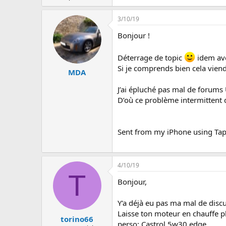
3/10/19
Bonjour !
Déterrage de topic
idem ave
Si je comprends bien cela vien
MDA
J’ai épluché pas mal de forums 
D’où ce problème intermittent
Sent from my iPhone using Tap
4/10/19
T
Bonjour,
Y'a déjà eu pas ma mal de discus
Laisse ton moteur en chauffe pl
torino66
perso: Castrol 5w30 edge.