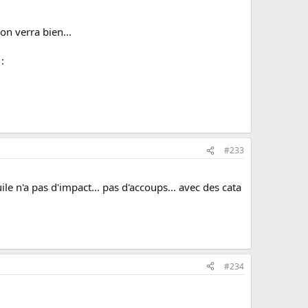
on verra bien...
:
#233
e n'a pas d'impact... pas d'accoups... avec des cata
#234