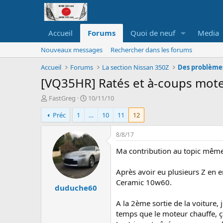
Accueil
Forums
Quoi de neuf
Media
Nouveaux messages
Rechercher dans les forums
Accueil
Forums
La section Nissan 350Z
Des problèmes
[VQ35HR] Ratés et à-coups mote
A
D
FastGreg
10/11/10
u
a
Préc
1
…
10
11
12
t
t
e
e
u
d
8/8/17
r
e
Ma contribution au topic même 
d
d
e
é
l
b
Après avoir eu plusieurs Z en e
a
u
Ceramic 10w60.
duduche60
d
t
i
A la 2ème sortie de la voiture, 
s
temps que le moteur chauffe, ça
c