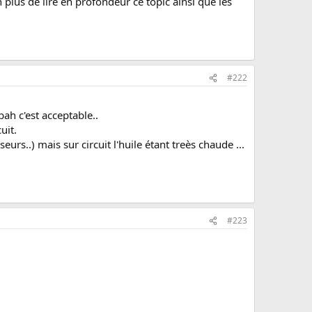
 plus de lire en profondeur ce topic ainsi que les
#222
ah c'est acceptable..
uit.
urs..) mais sur circuit l'huile étant treès chaude ...
#223