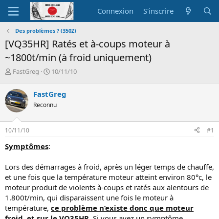
Connexion
S'inscrire
Des problèmes ? (350Z)
[VQ35HR] Ratés et à-coups moteur à
~1800t/min (à froid uniquement)
A
D
FastGreg
10/11/10
u
a
t
t
FastGreg
e
e
Reconnu
u
d
r
e
d
d
10/11/10
#1
e
é
l
b
Symptômes
:
a
u
d
t
Lors des démarrages à froid, après un léger temps de chauffe,
i
et une fois que la température moteur atteint environ 80°c, le
s
c
moteur produit de violents à-coups et ratés aux alentours de
u
1.800t/min, qui disparaissent une fois le moteur à
s
température,
ce problème n’existe donc que moteur
s
froid, et sur le VQ35HR.
Si vous avez un symptôme