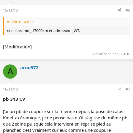
15/11/10
#6
multitruc a dit:
rien chez moi, 17000km et admission JWT.
[Modification]
Dernière édition:
2/1/16
arno972
A
16/11/10
#7
pb 313 CV
J'ai un pb de coupure sur la mienne depuis la pose de catas
Kinetix céramique, je ne pense pas qu'il s'agisse du même pb
que Zedine puisque cela intervient en reprise pied au
plancher, c'est vraiment curieux comme une coupure