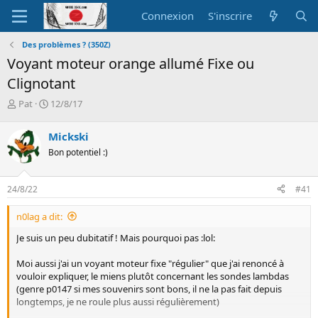
Connexion
S'inscrire
Des problèmes ? (350Z)
Voyant moteur orange allumé Fixe ou
Clignotant
A
D
Pat
12/8/17
u
a
t
t
Mickski
e
e
Bon potentiel :)
u
d
r
e
d
d
24/8/22
#41
e
é
l
b
n0lag a dit:
a
u
d
t
Je suis un peu dubitatif ! Mais pourquoi pas :lol:
i
s
Moi aussi j'ai un voyant moteur fixe "régulier" que j'ai renoncé à
c
vouloir expliquer, le miens plutôt concernant les sondes lambdas
u
(genre p0147 si mes souvenirs sont bons, il ne la pas fait depuis
s
longtemps, je ne roule plus aussi régulièrement)
s