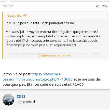
25/8/22
#54
n0lag a dit:
Je suis un peu dubitatif ! Mais pourquoi pas :lol:
Moi aussi j'ai un voyant moteur fixe "régulier" que j'ai renoncé à
vouloir expliquer, le miens plutôt concernant les sondes lambdas
(genre p0147 si mes souvenirs sont bons, il ne la pas fait depuis
longtemps, je ne roule plus aussi régulièrement)
J'avais aussi fait changer chez nissan les 4 sondes à l'époque mais
Cliquez pour agrandir...
sans amélioration, le voyant revenait, environ tout les 3000km, des
fois moins, des fois plus et... J'ai moi aussi la dépression chaque fois
que j'ouvre le bouchon d'essence, j'avais lu quelques part que c'était
normal et j'y ai cru car ça le faisait aussi sur la nissan micra de prêt
Je trouvé ce post
https://www.mrs-
du garage ainsi que sur le peugeot expert de mon entreprise
passion.fr/forum/viewtopic.php?t=13683
et je me suis dis...
:GP78_je_sais_pas:
pourquoi pas. Et mon code default c'était P2A00
Je vais quand même jeter un oeil sur le bouchon. Tu peux donner les
sources ?
Z313
Bon potentiel :)