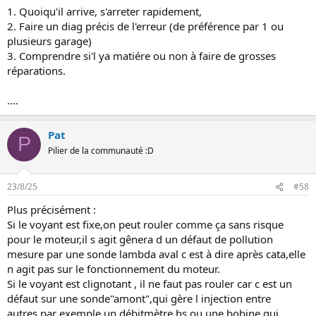
1. Quoiqu'il arrive, s'arreter rapidement,
2. Faire un diag précis de l'erreur (de préférence par 1 ou
plusieurs garage)
3. Comprendre si'l ya matiére ou non à faire de grosses
réparations.
....
Pat
P
Pilier de la communauté :D
23/8/25
#58
Plus précisément :
Si le voyant est fixe,on peut rouler comme ça sans risque
pour le moteur,il s agit gênera d un défaut de pollution
mesure par une sonde lambda aval c est à dire après cata,elle
n agit pas sur le fonctionnement du moteur.
Si le voyant est clignotant , il ne faut pas rouler car c est un
défaut sur une sonde"amont",qui gère l injection entre
autres.par exemple un débitmètre hs ou une bobine qui