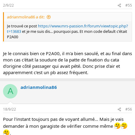
2/9/22
#55
adrianmolina86 a dit:
Je trouvé ce post
https://www.mrs-passion.fr/forum/viewtopic.php?
t=13683
et je me suis dis... pourquoi pas. Et mon code default c'était
P2A00
Je le connais bien ce P2A00, il m'a bien saoulé, et au final dans
mon cas c'était la soudure de la patte de fixation du cata
d'origine côté passager qui avait pété. Donc prise d'air et
apparemment c'est un pb assez fréquent.
adrianmolina86
A
18/9/22
#56
Pour l'instant toujours pas de voyant allumé... Mais je vais
demander à mon garagiste de vérifier comme même
.