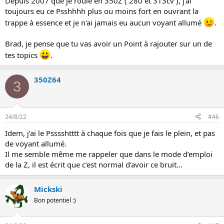
Depuis 2007 que je roule en 350Z ( 280 et 313cv ), j'ai
toujours eu ce Psshhhh plus ou moins fort en ouvrant la
trappe à essence et je n'ai jamais eu aucun voyant allumé
.
Brad, je pense que tu vas avoir un Point à rajouter sur un de
tes topics
.
350Z64
3
24/8/22
#46
Idem, j’ai le Psssshtttt à chaque fois que je fais le plein, et pas
de voyant allumé.
Il me semble même me rappeler que dans le mode d’emploi
de la Z, il est écrit que c’est normal d’avoir ce bruit…
Mickski
Bon potentiel :)