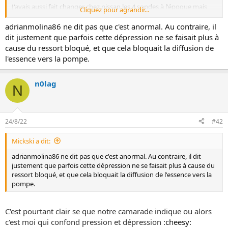
i
J'avais aussi fait changer chez nissan les 4 sondes à l'époque mais
Cliquez pour agrandir...
o
sans amélioration, le voyant revenait, environ tout les 3000km, des
n
fois moins, des fois plus et... J'ai moi aussi la dépression chaque fois
adrianmolina86 ne dit pas que c'est anormal. Au contraire, il
que j'ouvre le bouchon d'essence, j'avais lu quelques part que c'était
dit justement que parfois cette dépression ne se faisait plus à
normal et j'y ai cru car ça le faisait aussi sur la nissan micra de prêt
cause du ressort bloqué, et que cela bloquait la diffusion de
du garage ainsi que sur le peugeot expert de mon entreprise
l'essence vers la pompe.
:GP78_je_sais_pas:
Je vais quand même jeter un oeil sur le bouchon. Tu peux donner les
n0lag
N
sources ?
24/8/22
#42
Mickski a dit:
adrianmolina86 ne dit pas que c'est anormal. Au contraire, il dit
justement que parfois cette dépression ne se faisait plus à cause du
ressort bloqué, et que cela bloquait la diffusion de l'essence vers la
pompe.
C'est pourtant clair se que notre camarade indique ou alors
c'est moi qui confond pression et dépression
:cheesy: