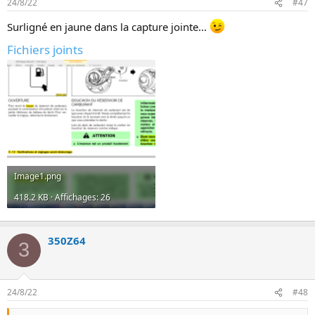
24/8/22
#47
Surligné en jaune dans la capture jointe...
Fichiers joints
Image1.png
418.2 KB · Affichages: 26
350Z64
3
24/8/22
#48