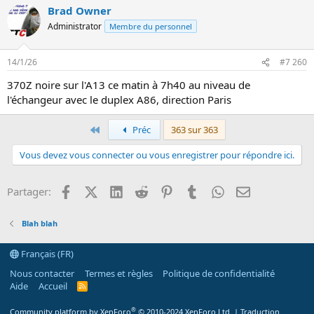
Brad Owner
Administrator
Membre du personnel
14/1/26
#7 260
370Z noire sur l'A13 ce matin à 7h40 au niveau de
l'échangeur avec le duplex A86, direction Paris
Premier
Préc
363 sur 363
Vous devez vous connecter ou vous enregistrer pour répondre ici.
Facebook
X (Twitter)
LinkedIn
Reddit
Pinterest
Tumblr
WhatsApp
Email
Partager:
Blah blah
Français (FR)
Nous contacter
Termes et règles
Politique de confidentialité
Aide
Accueil
R
S
S
®
Community platform by XenForo
© 2010-2024 XenForo Ltd.
|
Traduction