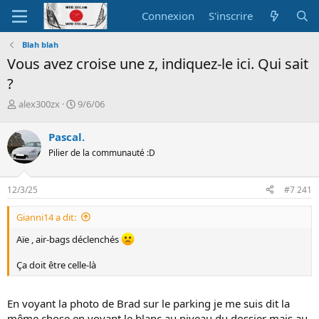
Connexion
S'inscrire
Blah blah
Vous avez croise une z, indiquez-le ici. Qui sait
?
A
D
alex300zx
9/6/06
u
a
t
t
Pascal.
e
e
Pilier de la communauté :D
u
d
r
e
d
d
12/3/25
#7 241
e
é
l
b
Gianni14 a dit:
a
u
d
t
Aïe , air-bags déclenchés
i
s
Ça doit être celle-là
c
u
s
En voyant la photo de Brad sur le parking je me suis dit la
s
même chose en voyant le blanc au niveau du dossier mais au