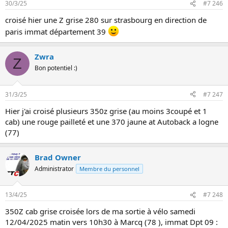
30/3/25
#7 246
croisé hier une Z grise 280 sur strasbourg en direction de
paris immat département 39
Zwra
Z
Bon potentiel :)
31/3/25
#7 247
Hier j'ai croisé plusieurs 350z grise (au moins 3coupé et 1
cab) une rouge pailleté et une 370 jaune at Autoback a logne
(77)
Brad Owner
Administrator
Membre du personnel
13/4/25
#7 248
350Z cab grise croisée lors de ma sortie à vélo samedi
12/04/2025 matin vers 10h30 à Marcq (78 ), immat Dpt 09 :