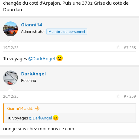
changée du coté d'Arpajon. Puis une 370z Grise du coté de
Dourdan
Gianni14
Administrator
Membre du personnel
19/12/25
#7 258
Tu voyages
@DarkAngel
DarkAngel
Reconnu
26/12/25
#7 259
Gianni14 a dit:
Tu voyages
@DarkAngel
non je suis chez moi dans ce coin