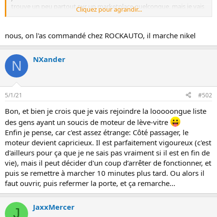
i
trouve un peu partout sur un marketplace quelconque, mais je vais
Cliquez pour agrandir...
o
déjà démonter le panneau de porte et regarder ce que ça donne, je
n
trouve un peu bizarre que la vitre veuille bien monter et descendre
pour l'ouverture de la portière, mais pas pour le fonctionnement
nous, on l'as commandé chez ROCKAUTO, il marche nikel
classique de montée/descente de la vitre...
Je vous tiens au courant, et éventuellement une ou deux photos de
l'état du moteur. De toutes façons, après presque 16 ans de bons et
NXander
N
loyaux services, je ne suis pas très étonné qu'un moteur de lève-
vitre puisse être bon à changer.
5/1/21
#502
Bon, et bien je crois que je vais rejoindre la looooongue liste
des gens ayant un soucis de moteur de lève-vitre
Enfin je pense, car c'est assez étrange: Côté passager, le
moteur devient capricieux. Il est parfaitement vigoureux (c'est
d'ailleurs pour ça que je ne sais pas vraiment si il est en fin de
vie), mais il peut décider d'un coup d’arrêter de fonctionner, et
puis se remettre à marcher 10 minutes plus tard. Ou alors il
faut ouvrir, puis refermer la porte, et ça remarche...
JaxxMercer
J