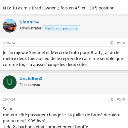
N.B: Tu as mis Brad Owner 2 fois en 4°) et 130°) position
Gianni14
Administrator
Membre du personnel
27/6/24
#518
Je t'ai rajouté Sentinel et Merci de l'info pour Brad ; J'ai dû le
mettre deux fois au lieu de le reprendre car il me semble que
comme toi, il a aussi changé les deux côtés.
UncleBenZ
U
P'tit nouveau
26/7/24
#519
Salut,
moteur côté passager changé le 14 juillet de l'anné dernière
par un neuf, 99€ livré
1 de 2 charbons était complètement bouffé