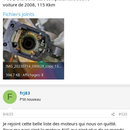
voiture de 2008, 115 Kkm
Fichiers joints
IMG_20230714_090628_copy_1388x1856.jpg
394.7 KB · Affichages: 8
frj83
F
P'tit nouveau
8/4/25
#520
Je rejoint cette belle liste des moteurs qui nous on quitté.
Pour ma pars c'est le moteur AVG qui n'est plus de ce monde.