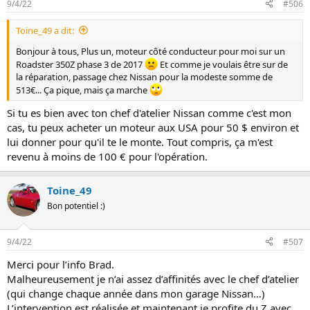
9/4/22
#506
Toine_49 a dit:
Bonjour à tous, Plus un, moteur côté conducteur pour moi sur un
Roadster 350Z phase 3 de 2017
Et comme je voulais être sur de
la réparation, passage chez Nissan pour la modeste somme de
513€... Ça pique, mais ça marche
Si tu es bien avec ton chef d'atelier Nissan comme c'est mon
cas, tu peux acheter un moteur aux USA pour 50 $ environ et
lui donner pour qu'il te le monte. Tout compris, ça m'est
revenu à moins de 100 € pour l'opération.
Toine_49
Bon potentiel :)
9/4/22
#507
Merci pour l’info Brad.
Malheureusement je n’ai assez d’affinités avec le chef d’atelier
(qui change chaque année dans mon garage Nissan…)
L’intervention est réalisée et maintenant je profite du Z avec