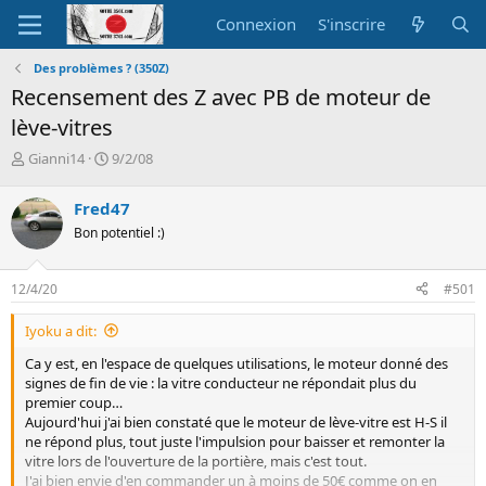
Connexion
S'inscrire
Des problèmes ? (350Z)
Recensement des Z avec PB de moteur de
lève-vitres
A
D
Gianni14
9/2/08
u
a
t
t
Fred47
e
e
Bon potentiel :)
u
d
r
e
d
d
12/4/20
#501
e
é
l
b
Iyoku a dit:
a
u
d
t
Ca y est, en l'espace de quelques utilisations, le moteur donné des
i
signes de fin de vie : la vitre conducteur ne répondait plus du
s
premier coup…
c
Aujourd'hui j'ai bien constaté que le moteur de lève-vitre est H-S il
u
ne répond plus, tout juste l'impulsion pour baisser et remonter la
s
vitre lors de l'ouverture de la portière, mais c'est tout.
s
J'ai bien envie d'en commander un à moins de 50€ comme on en