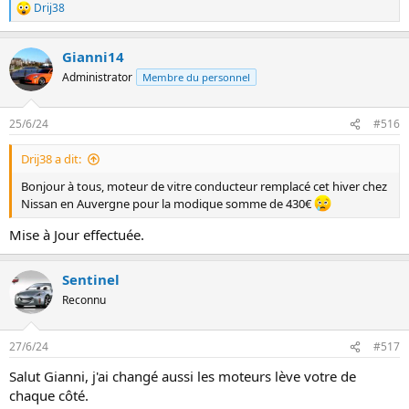
Drij38
L
e
s
Gianni14
r
é
Administrator
Membre du personnel
a
c
t
25/6/24
#516
i
o
Drij38 a dit:
n
s
Bonjour à tous, moteur de vitre conducteur remplacé cet hiver chez
:
Nissan en Auvergne pour la modique somme de 430€
Mise à Jour effectuée.
Sentinel
Reconnu
27/6/24
#517
Salut Gianni, j'ai changé aussi les moteurs lève votre de
chaque côté.