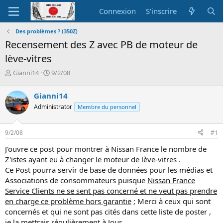
Connexion
S'inscrire
Des problèmes ? (350Z)
Recensement des Z avec PB de moteur de
lève-vitres
A
D
Gianni14
9/2/08
u
a
t
t
Gianni14
e
e
Administrator
Membre du personnel
u
d
r
e
d
d
9/2/08
#1
e
é
l
b
J'ouvre ce post pour montrer à Nissan France le nombre de
a
u
Z'istes ayant eu à changer le moteur de lève-vitres .
d
t
Ce Post pourra servir de base de données pour les médias et
i
Associations de consommateurs puisque
Nissan France
s
c
Service Clients ne se sent pas concerné et ne veut pas prendre
u
en charge ce problème hors garantie
; Merci à ceux qui sont
s
concernés et qui ne sont pas cités dans cette liste de poster ,
s
je la mettrais régulièrement à Jour .