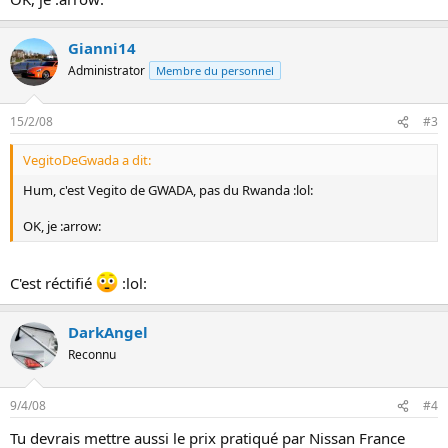
Gianni14
Administrator
Membre du personnel
15/2/08
#3
VegitoDeGwada a dit:
Hum, c'est Vegito de GWADA, pas du Rwanda :lol:
OK, je :arrow:
C'est réctifié
:lol:
DarkAngel
Reconnu
9/4/08
#4
Tu devrais mettre aussi le prix pratiqué par Nissan France