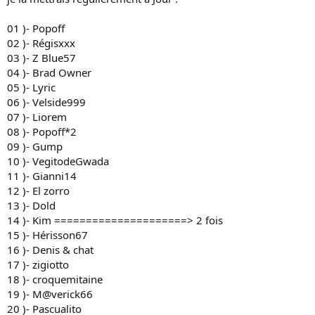
i
o
01 )- Popoff
n
02 )- Régisxxx
03 )- Z Blue57
04 )- Brad Owner
05 )- Lyric
06 )- Velside999
07 )- Liorem
08 )- Popoff*2
09 )- Gump
10 )- VegitodeGwada
11 )- Gianni14
12 )- El zorro
13 )- Dold
14 )- Kim =====================> 2 fois
15 )- Hérisson67
16 )- Denis & chat
17 )- zigiotto
18 )- croquemitaine
19 )- M@verick66
20 )- Pascualito