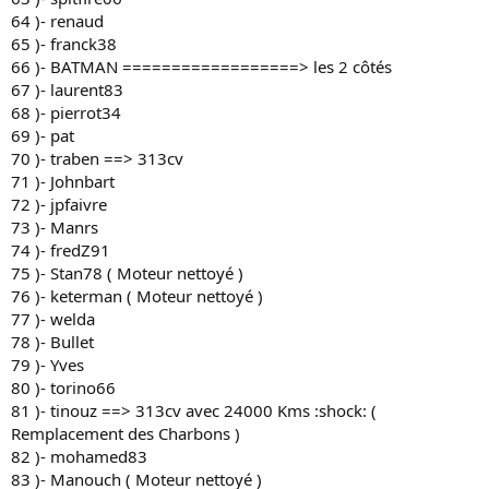
64 )- renaud
65 )- franck38
66 )- BATMAN ==================> les 2 côtés
67 )- laurent83
68 )- pierrot34
69 )- pat
70 )- traben ==> 313cv
71 )- Johnbart
72 )- jpfaivre
73 )- Manrs
74 )- fredZ91
75 )- Stan78 ( Moteur nettoyé )
76 )- keterman ( Moteur nettoyé )
77 )- welda
78 )- Bullet
79 )- Yves
80 )- torino66
81 )- tinouz ==> 313cv avec 24000 Kms :shock: (
Remplacement des Charbons )
82 )- mohamed83
83 )- Manouch ( Moteur nettoyé )