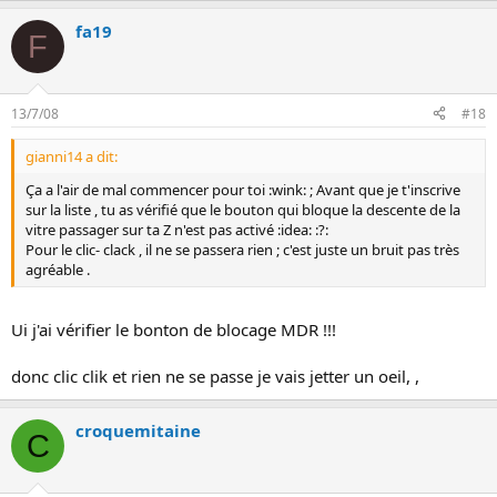
fa19
F
13/7/08
#18
gianni14 a dit:
Ça a l'air de mal commencer pour toi :wink: ; Avant que je t'inscrive
sur la liste , tu as vérifié que le bouton qui bloque la descente de la
vitre passager sur ta Z n'est pas activé :idea: :?:
Pour le clic- clack , il ne se passera rien ; c'est juste un bruit pas très
agréable .
Ui j'ai vérifier le bonton de blocage MDR !!!
donc clic clik et rien ne se passe je vais jetter un oeil, ,
croquemitaine
C