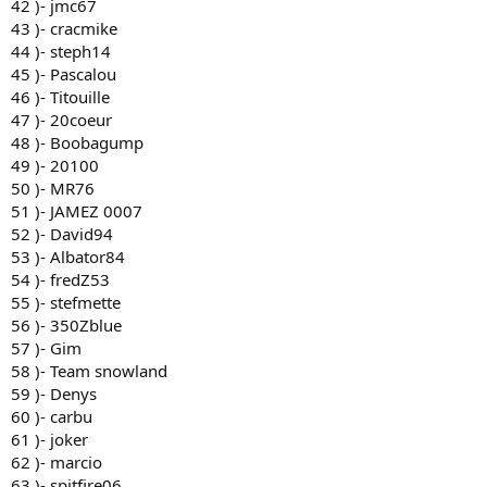
42 )- jmc67
43 )- cracmike
44 )- steph14
45 )- Pascalou
46 )- Titouille
47 )- 20coeur
48 )- Boobagump
49 )- 20100
50 )- MR76
51 )- JAMEZ 0007
52 )- David94
53 )- Albator84
54 )- fredZ53
55 )- stefmette
56 )- 350Zblue
57 )- Gim
58 )- Team snowland
59 )- Denys
60 )- carbu
61 )- joker
62 )- marcio
63 )- spitfire06