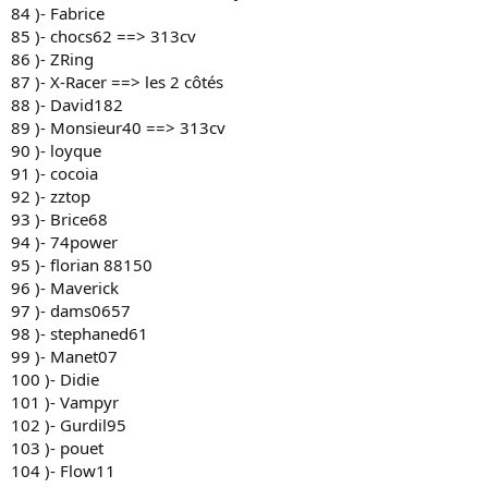
84 )- Fabrice
85 )- chocs62 ==> 313cv
86 )- ZRing
87 )- X-Racer ==> les 2 côtés
88 )- David182
89 )- Monsieur40 ==> 313cv
90 )- loyque
91 )- cocoia
92 )- zztop
93 )- Brice68
94 )- 74power
95 )- florian 88150
96 )- Maverick
97 )- dams0657
98 )- stephaned61
99 )- Manet07
100 )- Didie
101 )- Vampyr
102 )- Gurdil95
103 )- pouet
104 )- Flow11