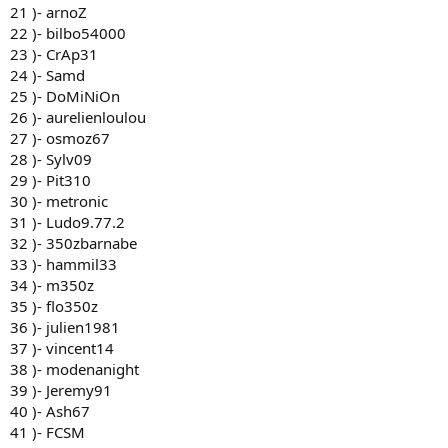
21 )- arnoZ
22 )- bilbo54000
23 )- CrAp31
24 )- Samd
25 )- DoMiNiOn
26 )- aurelienloulou
27 )- osmoz67
28 )- Sylv09
29 )- Pit310
30 )- metronic
31 )- Ludo9.77.2
32 )- 350zbarnabe
33 )- hammil33
34 )- m350z
35 )- flo350z
36 )- julien1981
37 )- vincent14
38 )- modenanight
39 )- Jeremy91
40 )- Ash67
41 )- FCSM