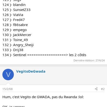
124 )- blandin
125 )- SunsetZ33
126 )- ViaVia
127 )- Fred47
128 )- f86sabre
129 )- empego
130 )- JackMercer
131 )- Toine_49
132 )- Angry_Sheiji
133 )- Drij38
134 )- Sentinel ==================> les 2 côtés
Dernière édition:
27/6/24
VegitoDeGwada
V
15/2/08
#2
Hum, c'est Vegito de GWADA, pas du Rwanda :lol:
OK, je :arrow: