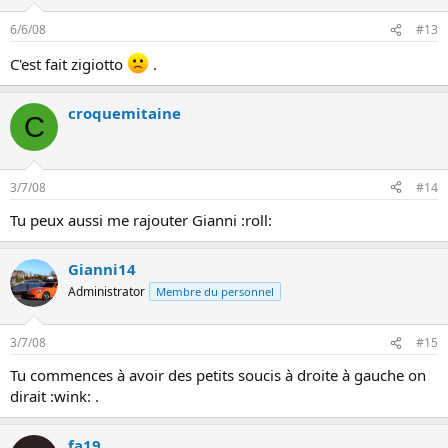
6/6/08
#13
C'est fait zigiotto
.
croquemitaine
C
3/7/08
#14
Tu peux aussi me rajouter Gianni :roll:
Gianni14
Administrator
Membre du personnel
3/7/08
#15
Tu commences à avoir des petits soucis à droite à gauche on
dirait :wink: .
fa19