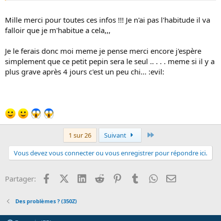
Mille merci pour toutes ces infos !!! Je n'ai pas l'habitude il va
falloir que je m'habitue a cela,,,
Je le ferais donc moi meme je pense merci encore j'espère
simplement que ce petit pepin sera le seul .. . . . meme si il y a
plus grave après 4 jours c'est un peu chi... :evil:
Dernier
1 sur 26
Suivant
Vous devez vous connecter ou vous enregistrer pour répondre ici.
Facebook
X (Twitter)
LinkedIn
Reddit
Pinterest
Tumblr
WhatsApp
Email
Partager:
Des problèmes ? (350Z)