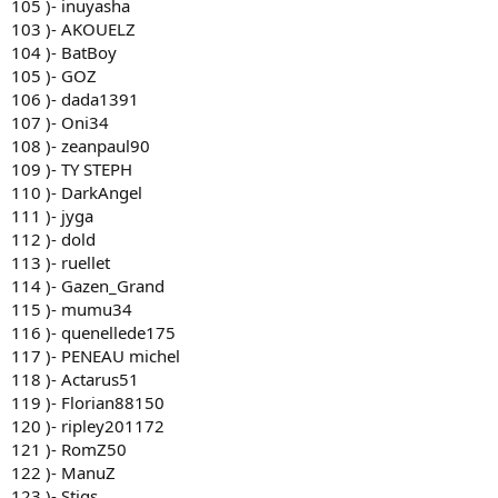
105 )- inuyasha
103 )- AKOUELZ
104 )- BatBoy
105 )- GOZ
106 )- dada1391
107 )- Oni34
108 )- zeanpaul90
109 )- TY STEPH
110 )- DarkAngel
111 )- jyga
112 )- dold
113 )- ruellet
114 )- Gazen_Grand
115 )- mumu34
116 )- quenellede175
117 )- PENEAU michel
118 )- Actarus51
119 )- Florian88150
120 )- ripley201172
121 )- RomZ50
122 )- ManuZ
123 )- Stigs