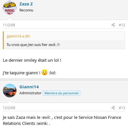
Zaza Z
Reconnu
11/2/08
#12
gianni14 a dit:
Tu crois que j'en suis fier :evil: :?:
Le dernier smiley était un lol !
J'te taquine gianni !
:lol:
Gianni14
Administrator
Membre du personnel
12/2/08
#13
Je sais Zaza mais le :evil: , c'est pour le Service Nissan France
Relations Clients :wink: .