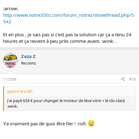
:arrow:
http://www.notre350z.com/forum_notrez/showthread.php/5
542
Et en plus , je sais pas si c'est pas la solution car ça a tenu 24
heures et ça revient à peu près comme avant. :wink: .
Zaza Z
Reconnu
11/2/08
#10
gianni14 a dit:
J'ai payé 624 € pour changer le moteur de lève-vitre + le clic-clack
:wink:
Y'a vraiment pas de quoi être fier ! :roll: