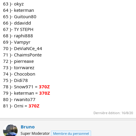
63 )- okyz
64 )- keterman
65 )- Guitoun80
66 )- ddavidd
67 )- TY STEPH
68 )- raphi888
69 )- Vampyr
70 )- DeViaNCe_44
71 )- ChaimsPonte
72 )- pierreaxe
73 )- torrwarez
74 )- Chocobon
75 )- Didi78
78 )- Snow971 =
370Z
79 )- keterman =
370Z
80 )- rwanito77
81 )- Orni =
370Z
Dernière édition:
16/8/20
Bruno
Super Moderator
Membre du personnel