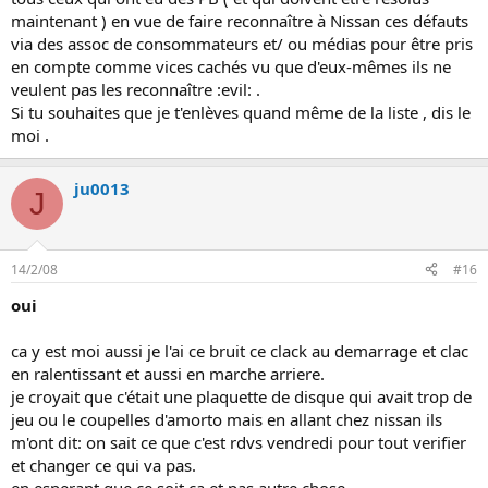
maintenant ) en vue de faire reconnaître à Nissan ces défauts
via des assoc de consommateurs et/ ou médias pour être pris
en compte comme vices cachés vu que d'eux-mêmes ils ne
veulent pas les reconnaître :evil: .
Si tu souhaites que je t'enlèves quand même de la liste , dis le
moi .
ju0013
J
14/2/08
#16
oui
ca y est moi aussi je l'ai ce bruit ce clack au demarrage et clac
en ralentissant et aussi en marche arriere.
je croyait que c'était une plaquette de disque qui avait trop de
jeu ou le coupelles d'amorto mais en allant chez nissan ils
m'ont dit: on sait ce que c'est rdvs vendredi pour tout verifier
et changer ce qui va pas.
en esperant que ce soit ca et pas autre chose.