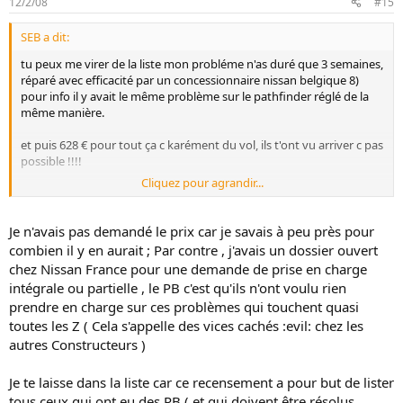
12/2/08
#15
SEB a dit:
tu peux me virer de la liste mon probléme n'as duré que 3 semaines,
réparé avec efficacité par un concessionnaire nissan belgique 8)
pour info il y avait le même problème sur le pathfinder réglé de la
même manière.
et puis 628 € pour tout ça c karément du vol, ils t'ont vu arriver c pas
possible !!!!
Cliquez pour agrandir...
tu as eu un devis avant ?
Je n'avais pas demandé le prix car je savais à peu près pour
combien il y en aurait ; Par contre , j'avais un dossier ouvert
chez Nissan France pour une demande de prise en charge
intégrale ou partielle , le PB c'est qu'ils n'ont voulu rien
prendre en charge sur ces problèmes qui touchent quasi
toutes les Z ( Cela s'appelle des vices cachés :evil: chez les
autres Constructeurs )
Je te laisse dans la liste car ce recensement a pour but de lister
tous ceux qui ont eu des PB ( et qui doivent être résolus