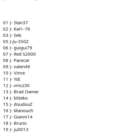
n
01 )- Stan37
02 )- Karl--76
03 )- Seb
05 )-Ju-350Z
06 )- guigui79
07 )- Red S2000
08 )- Pacecar
09 )- valen46
10 )- Vince
11 )- YsE
12 )- vincz30
13 )- Brad Owner
14 )- bliteko
15 )- doudouZ
16 )- Manouch
17 )- Gianni14
18 )- Bruno
19 )- ju0013