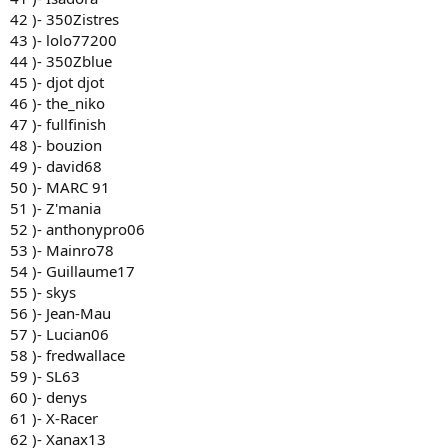
42 )- 350Zistres
43 )- lolo77200
44 )- 350Zblue
45 )- djot djot
46 )- the_niko
47 )- fullfinish
48 )- bouzion
49 )- david68
50 )- MARC 91
51 )- Z'mania
52 )- anthonypro06
53 )- Mainro78
54 )- Guillaume17
55 )- skys
56 )- Jean-Mau
57 )- Lucian06
58 )- fredwallace
59 )- SL63
60 )- denys
61 )- X-Racer
62 )- Xanax13