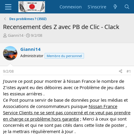
Connexion
S'inscrire
Des problèmes ? (350Z)
Recensement des Z avec PB de Clic - Clack
A
D
Gianni14
9/2/08
u
a
t
t
Gianni14
e
e
Administrator
Membre du personnel
u
d
r
e
d
d
9/2/08
#1
e
é
l
b
J'ouvre ce post pour montrer à Nissan France le nombre de
a
u
Z'istes ayant eu des déboires avec ce Problème de jeu dans
d
t
les essieux arrières .
i
Ce Post pourra servir de base de données pour les médias et
s
c
Associations de consommateurs puisque
Nissan France
u
Service Clients ne se sent pas concerné et ne veut pas prendre
s
en charge ce problème hors garantie
; Merci à ceux qui sont
s
concernés et qui ne sont pas cités dans cette liste de poster ,
i
je la mettrais régulièrement à Jour .
o