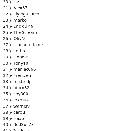
20 )- Jlas
21 )- Alex67
22 )- Flying-Dutch
23 )- marko
24 )- Eric du 49
25 )- The Scream
26 )- Oliv'Z
27 )- croquemitaine
28 )- Lo-Lo
29 )- Doowe
30 )- Tony10
31 )- maniac666
32 )- Frentzen
33 )- misterdj
34 )- titom32
35 )- soy000
36 )- lokness
37 )- warner7
38 )- carbu
39 )- Haxo
40 )- Red3ullZz
41 )- Isadora