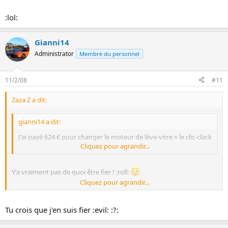
:lol:
Gianni14
Administrator
Membre du personnel
11/2/08
#11
Zaza Z a dit:
gianni14 a dit:
J'ai payé 624 € pour changer le moteur de lève-vitre + le clic-clack
:wink:
Cliquez pour agrandir...
Y'a vraiment pas de quoi être fier ! :roll:
Cliquez pour agrandir...
:lol:
Tu crois que j'en suis fier :evil: :?: