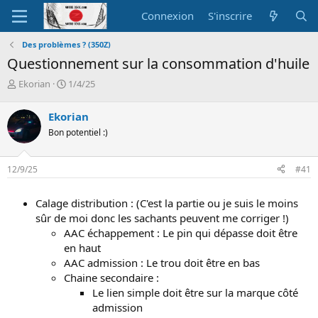
Connexion
S'inscrire
Des problèmes ? (350Z)
Questionnement sur la consommation d'huile
A
D
Ekorian
1/4/25
u
a
t
t
Ekorian
e
e
Bon potentiel :)
u
d
r
e
d
d
12/9/25
#41
e
é
l
b
a
u
Calage distribution : (C'est la partie ou je suis le moins
d
t
sûr de moi donc les sachants peuvent me corriger !)
i
AAC échappement : Le pin qui dépasse doit être
s
en haut
c
AAC admission : Le trou doit être en bas
u
s
Chaine secondaire :
s
Le lien simple doit être sur la marque côté
i
admission
o