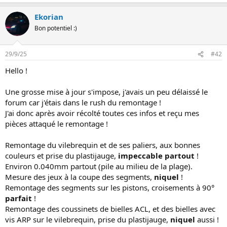
e
s
Ekorian
r
é
Bon potentiel :)
a
c
t
29/9/25
#42
i
o
Hello !
n
s
:
Une grosse mise à jour s'impose, j'avais un peu délaissé le
forum car j'étais dans le rush du remontage !
J'ai donc après avoir récolté toutes ces infos et reçu mes
pièces attaqué le remontage !
Remontage du vilebrequin et de ses paliers, aux bonnes
couleurs et prise du plastijauge,
impeccable partout
!
Environ 0.040mm partout (pile au milieu de la plage).
Mesure des jeux à la coupe des segments,
niquel
!
Remontage des segments sur les pistons, croisements à 90°
parfait
!
Remontage des coussinets de bielles ACL, et des bielles avec
vis ARP sur le vilebrequin, prise du plastijauge,
niquel
aussi !