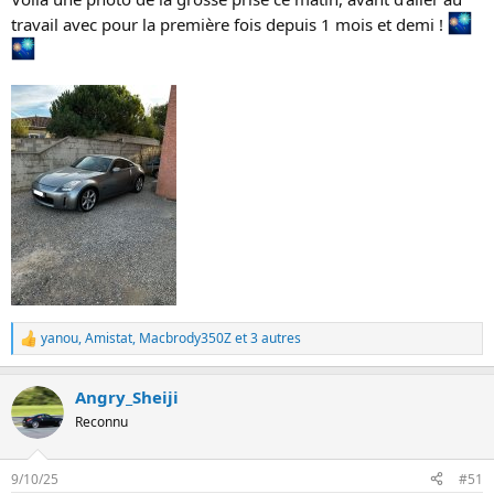
travail avec pour la première fois depuis 1 mois et demi !
yanou
,
Amistat
,
Macbrody350Z
et 3 autres
L
e
s
Angry_Sheiji
r
é
Reconnu
a
c
t
9/10/25
#51
i