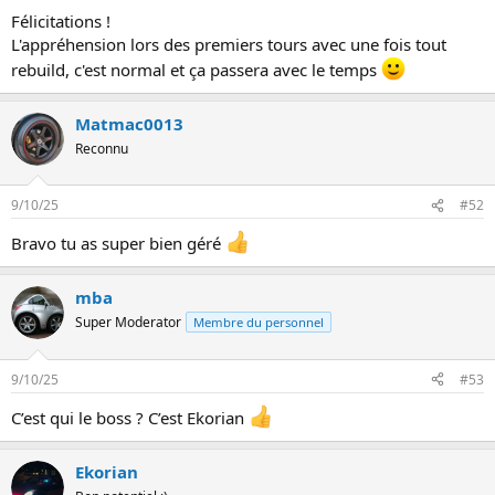
o
Félicitations !
n
L'appréhension lors des premiers tours avec une fois tout
s
:
rebuild, c'est normal et ça passera avec le temps
Matmac0013
Reconnu
9/10/25
#52
Bravo tu as super bien géré
mba
Super Moderator
Membre du personnel
9/10/25
#53
C’est qui le boss ? C’est Ekorian
Ekorian