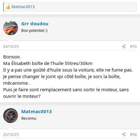
Matmac0013
L
e
s
Grr doudou
r
é
Bon potentiel :)
a
c
t
24/10/25
#55
i
o
Bonsoir.
n
Ma Élisabeth boîte de l’huile 5litres/30km
s
:
Il y a pas une goûté d’huile sous la voiture, elle ne fume pas.
Je pense changer le joint spi côté boîte, je sors la boîte,
mécanisme .
Puis je faire sont remplacement sans sortir le moteur, sans
ouvrir le moteur?
Matmac0013
Reconnu
25/10/25
#56