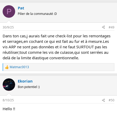
Pat
P
Pilier de la communauté :D
30/9/25
#49
Dans ton cas,j aurais fait une check-list pour les remontages
et serrages,en cochant ce qui est fait au fur et à mesure.Les
vis ARP ne sont pas données et il ne faut SURTOUT pas les
réutiliser;tout comme les vis de culasse,qui sont serrées au
delà de la limite élastique conventionnelle.
Matmac0013
L
e
s
Ekorian
r
é
Bon potentiel :)
a
c
t
8/10/25
#50
i
o
Hello !!
n
s