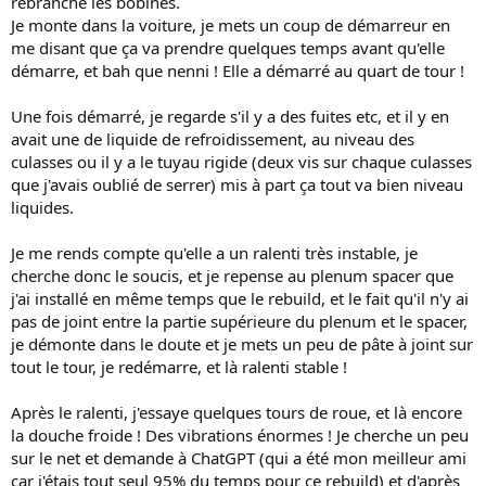
rebranche les bobines.
Je monte dans la voiture, je mets un coup de démarreur en
me disant que ça va prendre quelques temps avant qu'elle
démarre, et bah que nenni ! Elle a démarré au quart de tour !
Une fois démarré, je regarde s'il y a des fuites etc, et il y en
avait une de liquide de refroidissement, au niveau des
culasses ou il y a le tuyau rigide (deux vis sur chaque culasses
que j'avais oublié de serrer) mis à part ça tout va bien niveau
liquides.
Je me rends compte qu'elle a un ralenti très instable, je
cherche donc le soucis, et je repense au plenum spacer que
j'ai installé en même temps que le rebuild, et le fait qu'il n'y ai
pas de joint entre la partie supérieure du plenum et le spacer,
je démonte dans le doute et je mets un peu de pâte à joint sur
tout le tour, je redémarre, et là ralenti stable !
Après le ralenti, j'essaye quelques tours de roue, et là encore
la douche froide ! Des vibrations énormes ! Je cherche un peu
sur le net et demande à ChatGPT (qui a été mon meilleur ami
car j'étais tout seul 95% du temps pour ce rebuild) et d'après