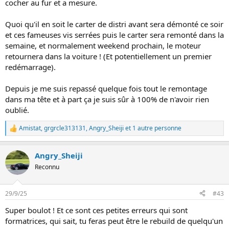
cocher au fur et a mesure.
Quoi qu'il en soit le carter de distri avant sera démonté ce soir
et ces fameuses vis serrées puis le carter sera remonté dans la
semaine, et normalement weekend prochain, le moteur
retournera dans la voiture ! (Et potentiellement un premier
redémarrage).
Depuis je me suis repassé quelque fois tout le remontage
dans ma tête et à part ça je suis sûr à 100% de n'avoir rien
oublié.
Amistat
,
grgrcle313131
,
Angry_Sheiji
et 1 autre personne
L
e
s
Angry_Sheiji
r
é
Reconnu
a
c
t
29/9/25
#43
i
o
Super boulot ! Et ce sont ces petites erreurs qui sont
n
formatrices, qui sait, tu feras peut être le rebuild de quelqu'un
s