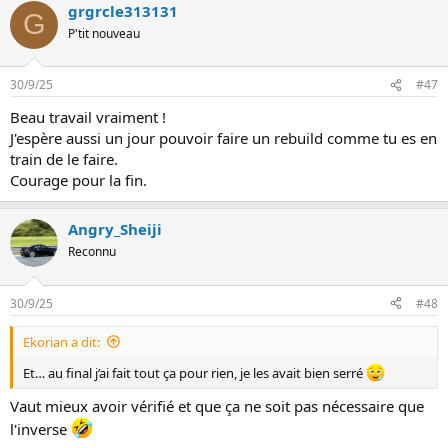
grgrcle313131
G
P'tit nouveau
30/9/25
#47
Beau travail vraiment !
J'espère aussi un jour pouvoir faire un rebuild comme tu es en
train de le faire.
Courage pour la fin.
Angry_Sheiji
Reconnu
30/9/25
#48
Ekorian a dit:
Et… au final j’ai fait tout ça pour rien, je les avait bien serré
Vaut mieux avoir vérifié et que ça ne soit pas nécessaire que
l'inverse