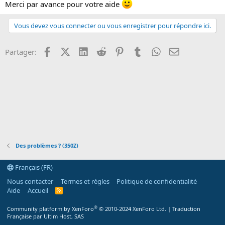
Merci par avance pour votre aide
n
Vous devez vous connecter ou vous enregistrer pour répondre ici.
Facebook
X (Twitter)
LinkedIn
Reddit
Pinterest
Tumblr
WhatsApp
Email
Partager:
Des problèmes ? (350Z)
Français (FR)
Nous contacter
Termes et règles
Politique de confidentialité
Aide
Accueil
R
S
S
®
Community platform by XenForo
© 2010-2024 XenForo Ltd.
|
Traduction
Française par Ultim Host, SAS