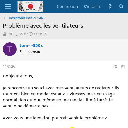
Connexion
S'inscrire
Des problèmes ? (350Z)
Problème avec les ventilateurs
A
D
tom-_-350z
11/3/26
u
a
t
t
tom-_-350z
T
e
e
P'tit nouveau
u
d
r
e
d
d
11/3/26
#1
e
é
l
b
Bonjour à tous,
a
u
d
t
Je rencontre un souci avec mes ventilateurs de radiateur, ils
i
tournent bien en mode test aux 2 vitesses mais en usage
s
normal rien dutout, même en mettant la Clim à l’arrêt le
c
ventilo ne démarre pas…
u
s
s
Avez-vous une idée d’où pourrait venir le problème ?
i
o