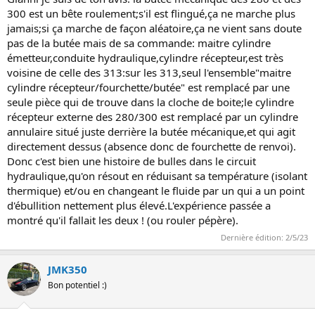
300 est un bête roulement;s'il est flingué,ça ne marche plus
jamais;si ça marche de façon aléatoire,ça ne vient sans doute
pas de la butée mais de sa commande: maitre cylindre
émetteur,conduite hydraulique,cylindre récepteur,est très
voisine de celle des 313:sur les 313,seul l'ensemble"maitre
cylindre récepteur/fourchette/butée" est remplacé par une
seule pièce qui de trouve dans la cloche de boite;le cylindre
récepteur externe des 280/300 est remplacé par un cylindre
annulaire situé juste derrière la butée mécanique,et qui agit
directement dessus (absence donc de fourchette de renvoi).
Donc c'est bien une histoire de bulles dans le circuit
hydraulique,qu'on résout en réduisant sa température (isolant
thermique) et/ou en changeant le fluide par un qui a un point
d'ébullition nettement plus élevé.L'expérience passée a
montré qu'il fallait les deux ! (ou rouler pépère).
Dernière édition:
2/5/23
JMK350
Bon potentiel :)