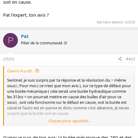
soit en cause.
Pat l'expert, ton avis ?
Dernière édition:
2/5/23
Pat
P
Pilier de la communauté :D
2/5/23
#423
Gianni14 a dit:
Sentinel, je suis surpris par ta réponse et la résolution du ~ même
souci ; Pour moi ( ce n'est que mon avis ), sur ce type de défaut pour
une butée mécanique ( cela serait une butée hydraulique comme
les 313cv = on pourrait mettre en cause des bulles d'air pour ce
souci , soit cela fonctionne sur le défaut en cause, soit la butée est
cassé et l'auto est en panne et donc comme c'est aléatoire, je serais
surpris que la butée soit en cause.
Cliquez pour agrandir...
Pat l'expert, ton avis ?
Gianni je suis de ton avis: la butée mécanique des 280 et des