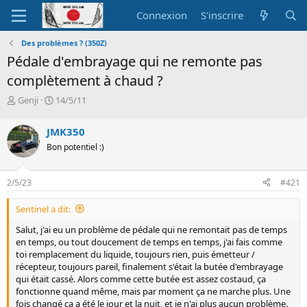
Connexion
S'inscrire
Des problèmes ? (350Z)
Pédale d'embrayage qui ne remonte pas
complètement à chaud ?
A
D
Genji
14/5/11
u
a
t
t
JMK350
e
e
Bon potentiel :)
u
d
r
e
d
d
2/5/23
#421
e
é
l
b
Sentinel a dit:
a
u
d
t
Salut, j'ai eu un problème de pédale qui ne remontait pas de temps
i
en temps, ou tout doucement de temps en temps, j'ai fais comme
s
toi remplacement du liquide, toujours rien, puis émetteur /
c
récepteur, toujours pareil, finalement s'était la butée d'embrayage
u
qui était cassé. Alors comme cette butée est assez costaud, ça
s
fonctionne quand même, mais par moment ça ne marche plus. Une
s
fois changé ça a été le jour et la nuit, et je n'ai plus aucun problème.