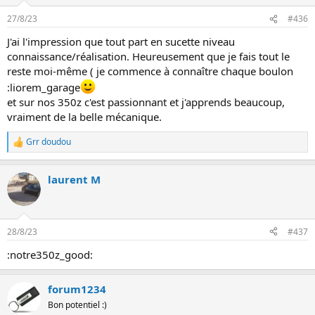
27/8/23
#436
J'ai l'impression que tout part en sucette niveau
connaissance/réalisation. Heureusement que je fais tout le
reste moi-même ( je commence à connaître chaque boulon
:liorem_garage
et sur nos 350z c'est passionnant et j'apprends beaucoup,
vraiment de la belle mécanique.
Grr doudou
L
e
s
laurent M
r
é
a
c
t
28/8/23
#437
i
o
:notre350z_good:
n
s
:
forum1234
Bon potentiel :)