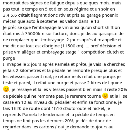
montrait des signes de fatigue depuis quelques mois, mais
pas tout le temps en 5 et 6 en sous régime et un soir en
3,4,5,6 c'était flagrant donc rdv et pris au garage phoenix
mécanique auto à septeme les vallon dans le 13.
Je précise que l'embrayage le vm ainsi qu'un short shift on
était mis à 75000km sur facture, donc je dis au garagiste de
ne remplacer que l'embrayage. 2 jours après il m'appelle et
me dit que tout est d'origine (11500km)..... bref décision et
prise vm alléger et embrayage stage 1 compétition clutch et
purge
Il m'appelle 2 jours après Pamela et prête, je vais la chercher,
je fais 2 kilomètres et la pédale ne remonte presque plus et
les vitesses passent mal, je retourne ils refait une purge, je
teste et pareil, il refait une purge et passe 2 litres de liquide
, je ressaye et la les vitesses passent bien mais il reste 20%
de pédale qui ne remonte pas, je rererere tourne
et la il se
casse en 12 au niveau du pédalier et enfin sa fonctionne, je
fais 1h20 de route dont 1h10 d'autoroute et nickel, je
reprends Pamela le lendemain et la pédale de temps en
temps ne finit pas les derniers 20%, je décide donc de
regarder dans les cartons ( oui je demande toujours au