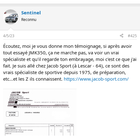
directement dessus (absence donc de fourchette de renvoi).
Donc c'est bien une histoire de bulles dans le circuit
Sentinel
hydraulique,qu'on résout en réduisant sa température (isolant
thermique) et/ou en changeant le fluide par un qui a un point
Reconnu
d'ébullition nettement plus élevé.L'expérience passée a montré qu'il
fallait les deux ! (ou rouler pépère).
4/5/23
#425
Écoutez, moi je vous donne mon témoignage, si après avoir
tout essayé JMK350, ça ne marche pas, va voir un vrai
spécialiste et qu'il regarde ton embrayage, moi c'est ce que j'ai
fait. Je suis allé chez Jacob Sport (à Lescar - 64), ce sont des
vrais spécialiste de sportive depuis 1975, de préparation,
etc...et les Z ils connaissent.
https://www.jacob-sport.com/