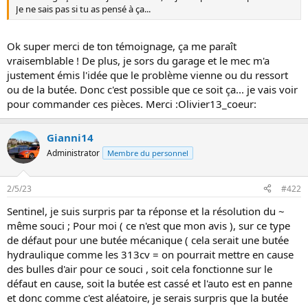
i
Je ne sais pas si tu as pensé à ça...
o
n
Ok super merci de ton témoignage, ça me paraît
vraisemblable ! De plus, je sors du garage et le mec m'a
justement émis l'idée que le problème vienne ou du ressort
ou de la butée. Donc c'est possible que ce soit ça... je vais voir
pour commander ces pièces. Merci :Olivier13_coeur:
Gianni14
Administrator
Membre du personnel
2/5/23
#422
Sentinel, je suis surpris par ta réponse et la résolution du ~
même souci ; Pour moi ( ce n'est que mon avis ), sur ce type
de défaut pour une butée mécanique ( cela serait une butée
hydraulique comme les 313cv = on pourrait mettre en cause
des bulles d'air pour ce souci , soit cela fonctionne sur le
défaut en cause, soit la butée est cassé et l'auto est en panne
et donc comme c'est aléatoire, je serais surpris que la butée