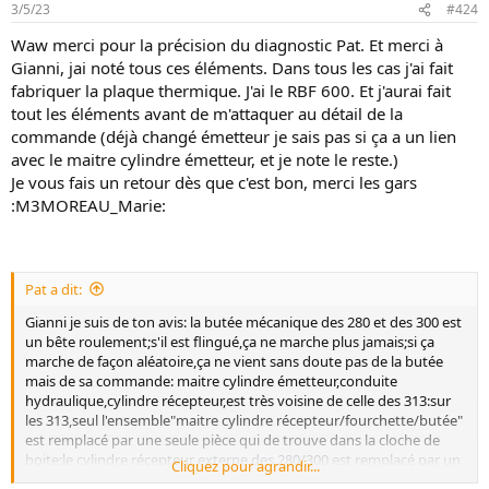
3/5/23
#424
Waw merci pour la précision du diagnostic Pat. Et merci à
Gianni, jai noté tous ces éléments. Dans tous les cas j'ai fait
fabriquer la plaque thermique. J'ai le RBF 600. Et j'aurai fait
tout les éléments avant de m'attaquer au détail de la
commande (déjà changé émetteur je sais pas si ça a un lien
avec le maitre cylindre émetteur, et je note le reste.)
Je vous fais un retour dès que c'est bon, merci les gars
:M3MOREAU_Marie:
Pat a dit:
Gianni je suis de ton avis: la butée mécanique des 280 et des 300 est
un bête roulement;s'il est flingué,ça ne marche plus jamais;si ça
marche de façon aléatoire,ça ne vient sans doute pas de la butée
mais de sa commande: maitre cylindre émetteur,conduite
hydraulique,cylindre récepteur,est très voisine de celle des 313:sur
les 313,seul l'ensemble"maitre cylindre récepteur/fourchette/butée"
est remplacé par une seule pièce qui de trouve dans la cloche de
boite;le cylindre récepteur externe des 280/300 est remplacé par un
Cliquez pour agrandir...
cylindre annulaire situé juste derrière la butée mécanique,et qui agit