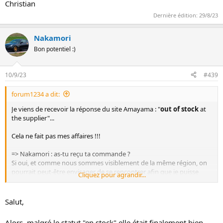
Christian
Dernière édition:
29/8/23
Nakamori
Bon potentiel :)
10/9/23
#439
forum1234 a dit:
Je viens de recevoir la réponse du site Amayama : "
out of stock
at
the supplier"...
Cela ne fait pas mes affaires !!!
=> Nakamori : as-tu reçu ta commande ?
Si oui, et comme nous sommes visiblement de la même région, on
pourrait peut-être envisager de se rencontrer afin que je puisse
Cliquez pour agrandir...
prendre les cotes précises de la pièce, la modéliser et la faire
fabriquer ? La pièce est simple, cela n'est pas difficile mais avoir les
cotes simplifierait la travail.
Salut,
Et accessoirement, on pourrait discuter de nos petits bolides
respectifs ;-)
Alors, malgré le statut "en stock" elle était finalement bien