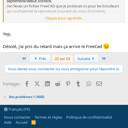
septembre/début octobre.
J'en ferais un fichier FreeCAD que je posterais ici pour les bricoleurs
qui souhaiterait la reproduire (courant du mois d'octobre).
Cliquez pour agrandir...
Voilà voilà :bounce:
Yop,
Désolé, j'ai pris du retard mais ça arrive le FreeCad
Premier
Dernier
Préc
22 sur 23
Suivant
Vous devez vous connecter ou vous enregistrer pour répondre ici.
Facebook
X (Twitter)
LinkedIn
Reddit
Pinterest
Tumblr
WhatsApp
Email
Partager:
Des problèmes ? (350Z)
Français (FR)
Nous contacter
Termes et règles
Politique de confidentialité
Aide
Accueil
R
S