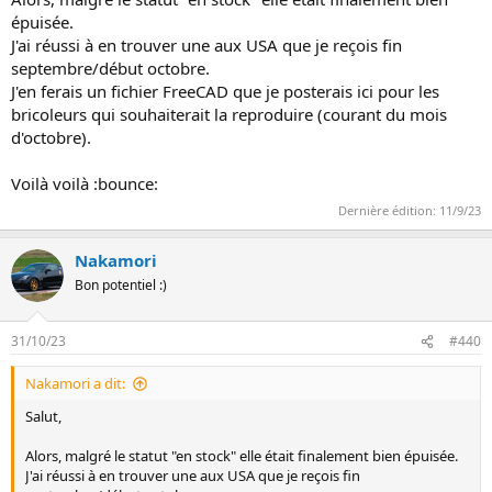
épuisée.
Christian
J'ai réussi à en trouver une aux USA que je reçois fin
septembre/début octobre.
J'en ferais un fichier FreeCAD que je posterais ici pour les
bricoleurs qui souhaiterait la reproduire (courant du mois
d'octobre).
Voilà voilà :bounce:
Dernière édition:
11/9/23
Nakamori
Bon potentiel :)
31/10/23
#440
Nakamori a dit:
Salut,
Alors, malgré le statut "en stock" elle était finalement bien épuisée.
J'ai réussi à en trouver une aux USA que je reçois fin