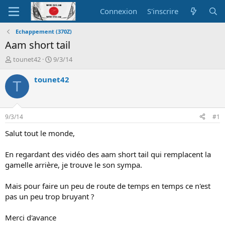
Connexion
S'inscrire
Echappement (370Z)
Aam short tail
A
D
tounet42
9/3/14
u
a
t
t
tounet42
T
e
e
u
d
r
e
d
d
9/3/14
#1
e
é
l
b
Salut tout le monde,
a
u
d
t
En regardant des vidéo des aam short tail qui remplacent la
i
gamelle arrière, je trouve le son sympa.
s
c
Mais pour faire un peu de route de temps en temps ce n'est
u
s
pas un peu trop bruyant ?
s
i
Merci d'avance
o