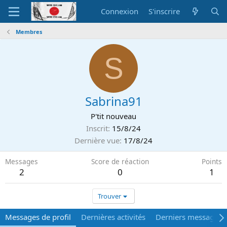
Connexion
S'inscrire
Membres
S
Sabrina91
P'tit nouveau
Inscrit
15/8/24
Dernière vue
17/8/24
Messages
Score de réaction
Points
2
0
1
Trouver
Messages de profil
Dernières activités
Derniers messages