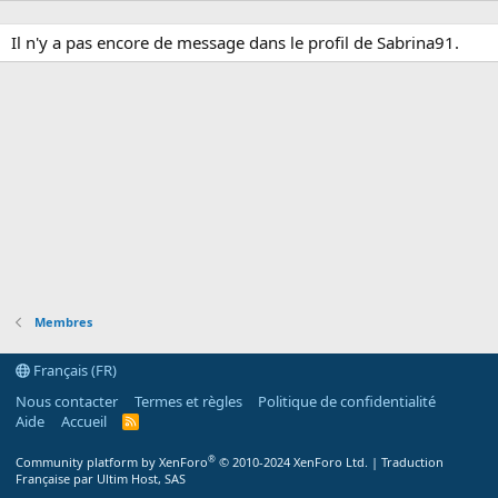
Il n'y a pas encore de message dans le profil de Sabrina91.
Membres
Français (FR)
Nous contacter
Termes et règles
Politique de confidentialité
Aide
Accueil
R
S
S
®
Community platform by XenForo
© 2010-2024 XenForo Ltd.
|
Traduction
Française par Ultim Host, SAS