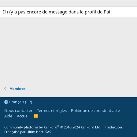
Il n'y a pas encore de message dans le profil de Pat.
Membres
Français (FR)
Nous contacter
Termes et règles
Politique de confidentialité
Aide
Accueil
R
S
S
®
Community platform by XenForo
© 2010-2024 XenForo Ltd.
|
Traduction
Française par Ultim Host, SAS