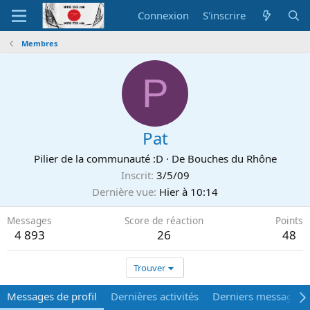
Connexion
S'inscrire
Membres
P
Pat
Pilier de la communauté :D
·
De
Bouches du Rhône
Inscrit
3/5/09
Dernière vue
Hier à 10:14
Messages
Score de réaction
Points
4 893
26
48
Trouver
Messages de profil
Dernières activités
Derniers messages