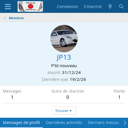
Connexion
S'inscrire
Membres
JP13
P'tit nouveau
Inscrit
31/12/24
Dernière vue
19/2/26
Messages
Score de réaction
Points
1
0
1
Trouver
Messages de profil
Dernières activités
Derniers messages