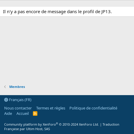
Il n'y a pas encore de message dans le profil de JP13.
Membres
Français (FR)
Nous contacter
Termes et règles
Politique de confidentialité
Aide
Accueil
R
S
S
®
Community platform by XenForo
© 2010-2024 XenForo Ltd.
|
Traduction
Française par Ultim Host, SAS