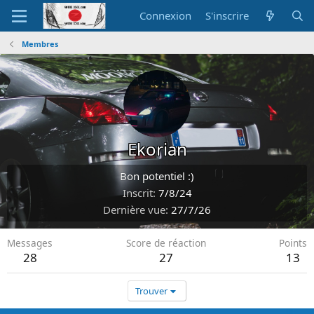
Connexion
S'inscrire
Membres
Ekorian
Bon potentiel :)
Inscrit
7/8/24
Dernière vue
27/7/26
Messages
Score de réaction
Points
28
27
13
Trouver