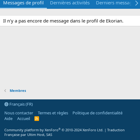
Messages de profil
Dernières activités
Derniers messages
Il n'y a pas encore de message dans le profil de Ekorian.
Membres
Français (FR)
Nous contacter
Termes et règles
Politique de confidentialité
Aide
Accueil
R
S
S
®
Community platform by XenForo
© 2010-2024 XenForo Ltd.
|
Traduction
Française par Ultim Host, SAS