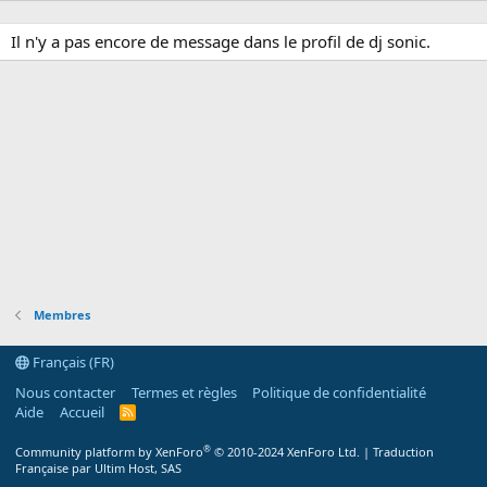
Il n'y a pas encore de message dans le profil de dj sonic.
Membres
Français (FR)
Nous contacter
Termes et règles
Politique de confidentialité
Aide
Accueil
R
S
S
®
Community platform by XenForo
© 2010-2024 XenForo Ltd.
|
Traduction
Française par Ultim Host, SAS