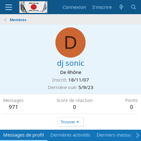
Connexion
S'inscrire
Membres
D
dj sonic
De
Rhône
Inscrit
18/11/07
Dernière vue
5/9/23
Messages
Score de réaction
Points
971
0
0
Trouver
Messages de profil
Dernières activités
Derniers messages