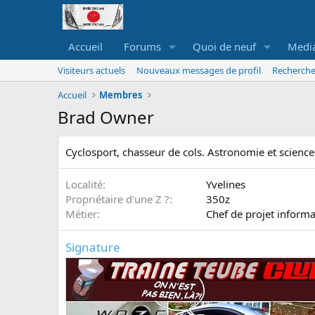
Accueil
Forums
Quoi de neuf
Medi
Visiteurs actuels
Nouveaux messages de profil
Recherche
Accueil
Membres
Brad Owner
Cyclosport, chasseur de cols. Astronomie et sciences
Localité
Yvelines
Propriétaire d'une Z ?
350z
Métier
Chef de projet inform
Signature