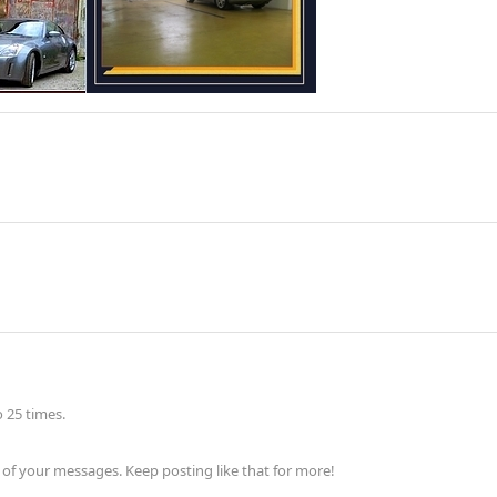
 25 times.
of your messages. Keep posting like that for more!