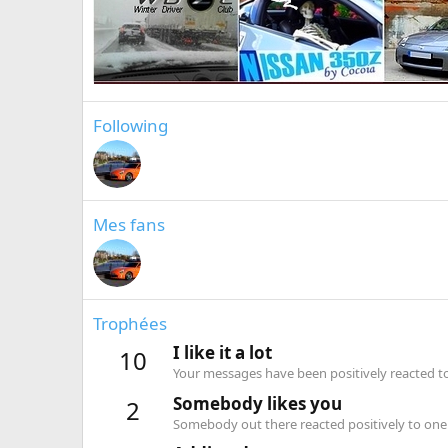
Following
Mes fans
Trophées
I like it a lot
10
Your messages have been positively reacted to
Somebody likes you
2
Somebody out there reacted positively to one 