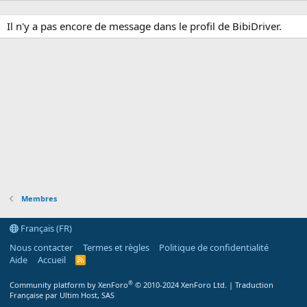
Il n'y a pas encore de message dans le profil de BibiDriver.
Membres
Français (FR)
Nous contacter
Termes et règles
Politique de confidentialité
Aide
Accueil
R
S
S
®
Community platform by XenForo
© 2010-2024 XenForo Ltd.
|
Traduction
Française par Ultim Host, SAS