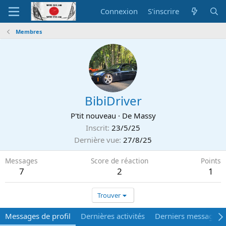
Connexion
S'inscrire
Membres
BibiDriver
P'tit nouveau
·
De
Massy
Inscrit
23/5/25
Dernière vue
27/8/25
Messages
Score de réaction
Points
7
2
1
Trouver
Messages de profil
Dernières activités
Derniers messages